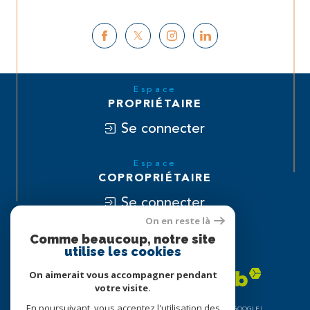
Espace
PROPRIÉTAIRE
Se connecter
Espace
COPROPRIÉTAIRE
Se connecter
On en reste là
Nous
Comme beaucoup, notre site
utilise les cookies
ADHÉRONS
On aimerait vous accompagner pendant
votre visite.
En poursuivant, vous acceptez l'utilisation des
© 2026 | TOUS DROITS RÉSERVÉS | TRADUCTION POWERED BY GOOGLE |