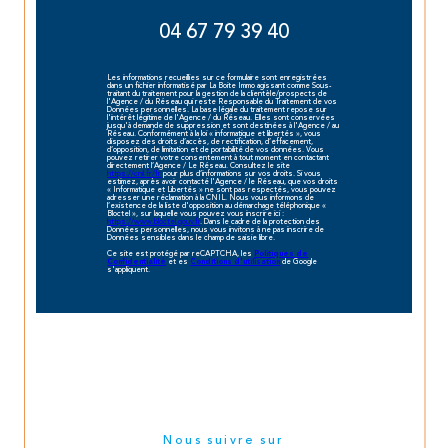
04 67 79 39 40
Les informations recueillies sur ce formulaire sont enregistrées
dans un fichier informatisé par La Boite Immo agissant comme Sous-
traitant du traitement pour la gestion de la clientèle/prospects de
l'Agence / du Réseau qui reste Responsable du Traitement de vos
Données personnelles. La base légale du traitement repose sur
l'intérêt légitime de l'Agence / du Réseau. Elles sont conservées
jusqu'à demande de suppression et sont destinées à l'Agence / au
Réseau. Conformément à la loi « informatique et libertés », vous
disposez des droits d’accès, de rectification, d’effacement,
d’opposition, de limitation et de portabilité de vos données. Vous
pouvez retirer votre consentement à tout moment en contactant
directement l’Agence / Le Réseau. Consultez le site
https://cnil.fr/fr
pour plus d’informations sur vos droits. Si vous
estimez, après avoir contacté l'Agence / le Réseau, que vos droits
« Informatique et Libertés » ne sont pas respectés, vous pouvez
adresser une réclamation à la CNIL. Nous vous informons de
l’existence de la liste d'opposition au démarchage téléphonique «
Bloctel », sur laquelle vous pouvez vous inscrire ici :
https://www.bloctel.gouv.fr
. Dans le cadre de la protection des
Données personnelles, nous vous invitons à ne pas inscrire de
Données sensibles dans le champ de saisie libre.
Ce site est protégé par reCAPTCHA, les
Politiques de
et es
de Google
Confidentialité
Conditions d'utilisation
s'appliquent.
Nous suivre sur