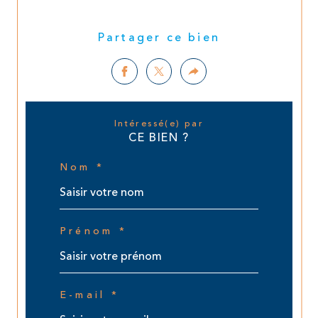
Partager ce bien
Intéressé(e) par
CE BIEN ?
Nom *
Prénom *
E-mail *