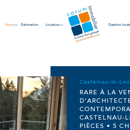
vente
estimation
location
gestion loca
endre en Occitanie
Castelnau-le-Le
RARE À LA VE
D'ARCHITECT
CONTEMPORA
CASTELNAU-LE
PIÈCES • 5 C