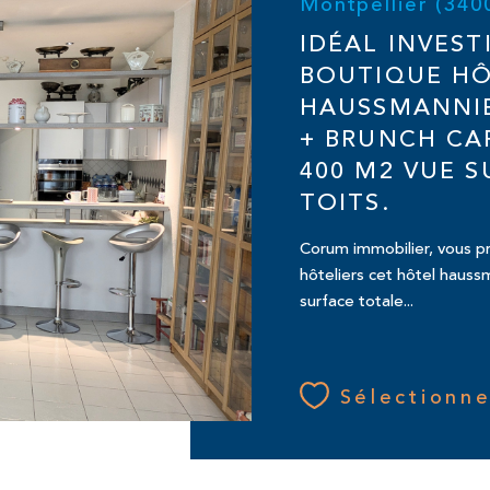
Montpellier (340
IDÉAL INVEST
BOUTIQUE H
HAUSSMANNI
+ BRUNCH CA
400 M2 VUE S
TOITS.
Corum immobilier, vous pr
hôteliers cet hôtel hauss
surface totale...
Sélectionne