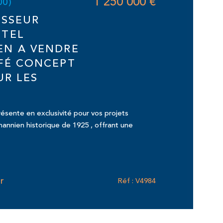
1 250 000 €
00)
ISSEUR
ÔTEL
EN A VENDRE
FÉ CONCEPT
UR LES
ésente en exclusivité pour vos projets
mannien historique de 1925 , offrant une
r
Réf : V4984