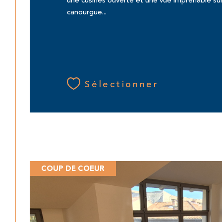
une cusines ouverte et une vue imprenable sur 
canourgue...
Sélectionner
COUP DE COEUR