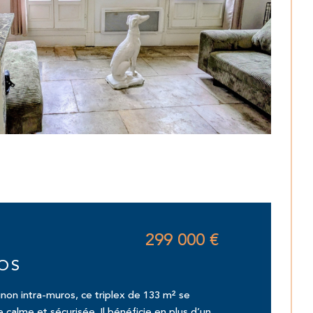
299 000 €
OS
gnon intra-muros, ce triplex de 133 m² se
 calme et sécurisée. Il bénéficie en plus d’un