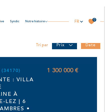
Langue
0
FR
tive
syndic
notre histoire
Date
Tri par
Prix
1 300 000 €
z (34170)
NTE : VILLA
E
INE À
-LEZ | 6
HAMBRES •