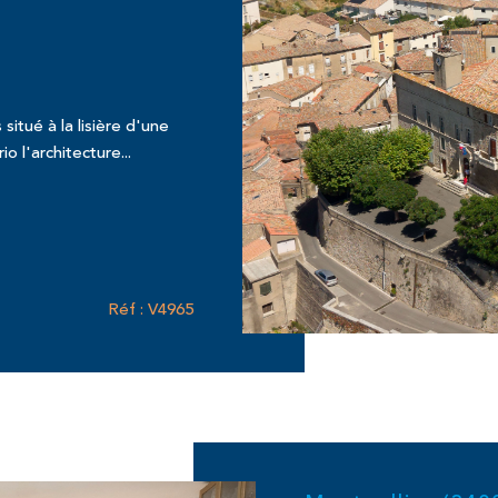
E
itué à la lisière d'une
io l'architecture...
Réf : V4965