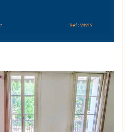
r
Réf : V4919