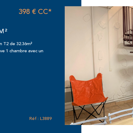
398 €
CC*
M²
un T2 de 32.36m²
uve 1 chambre avec un
Réf : L3889