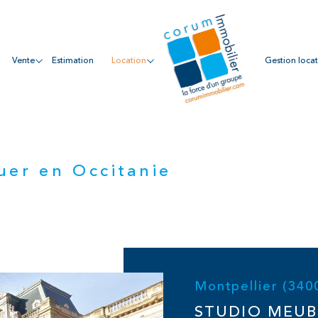
vente
estimation
location
gestion loca
ouer en Occitanie
Montpellier (340
STUDIO MEUB