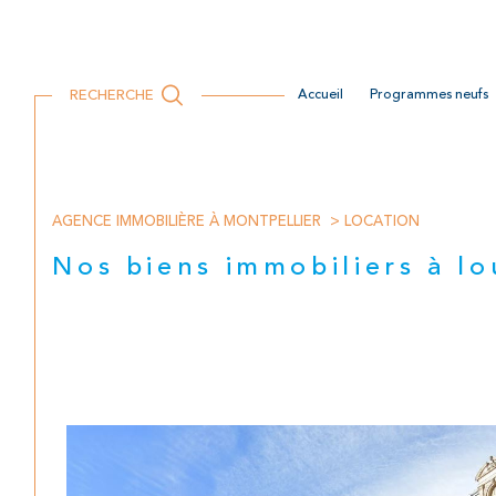
RECHERCHE
accueil
programmes neufs
Locaux commerciaux
Location Professionnelle
Recrutement
AGENCE IMMOBILIÈRE À MONTPELLIER
LOCATION
Nos biens immobiliers à l