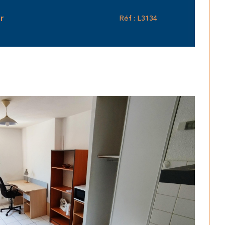
r
Réf : L3134