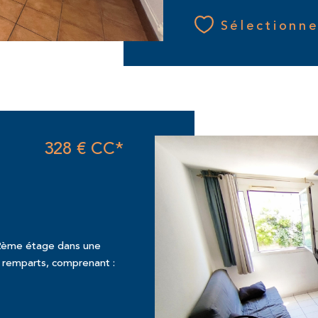
Sélectionne
328 €
CC*
E
 2ème étage dans une
 remparts, comprenant :