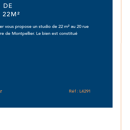
 DE
 22M²
r vous propose un studio de 22 m² au 20 rue
re de Montpellier. Le bien est constitué
r
Réf : L4291