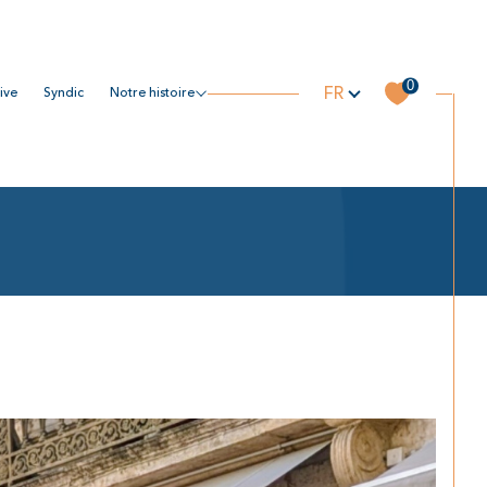
Langue
0
FR
tive
syndic
notre histoire