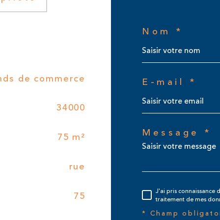
Nom *
nds de commerce
E-mail *
34000
Message *
75 m²
rue
J'ai pris connaissance d
75
traitement de mes donn
* Champ obligato