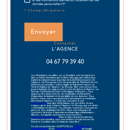
et des informations relatives au traitement de mes
données personnelles (*)*
* Champ obligatoire
Envoyer
contacter
L'AGENCE
04 67 79 39 40
Les informations recueillies sur ce formulaire sont enregistrées
dans un fichier informatisé par La Boite Immo agissant comme Sous-
traitant du traitement pour la gestion de la clientèle/prospects de
l'Agence / du Réseau qui reste Responsable du Traitement de vos
Données personnelles. La base légale du traitement repose sur
l'intérêt légitime de l'Agence / du Réseau. Elles sont conservées
jusqu'à demande de suppression et sont destinées à l'Agence / au
Réseau. Conformément à la loi « informatique et libertés », vous
disposez des droits d’accès, de rectification, d’effacement,
d’opposition, de limitation et de portabilité de vos données. Vous
pouvez retirer votre consentement à tout moment en contactant
directement l’Agence / Le Réseau. Consultez le site
https://cnil.fr/fr
pour plus d’informations sur vos droits. Si vous
estimez, après avoir contacté l'Agence / le Réseau, que vos droits
« Informatique et Libertés » ne sont pas respectés, vous pouvez
adresser une réclamation à la CNIL. Nous vous informons de
l’existence de la liste d'opposition au démarchage téléphonique «
Bloctel », sur laquelle vous pouvez vous inscrire ici :
https://www.bloctel.gouv.fr
. Dans le cadre de la protection des
Données personnelles, nous vous invitons à ne pas inscrire de
Données sensibles dans le champ de saisie libre.
Ce site est protégé par reCAPTCHA, les
Politiques de
et es
de Google
Confidentialité
Conditions d'utilisation