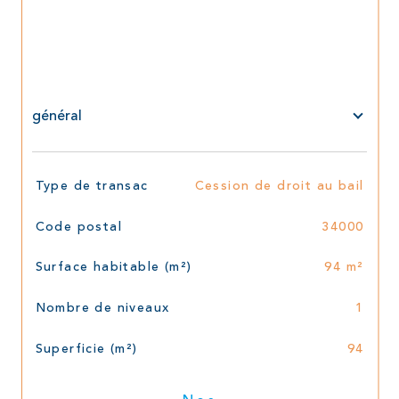
général
TRAD_SIROCCO_Caracteristique
Valeurs
Type de transac
Cession de droit au bail
Code postal
34000
Surface habitable (m²)
94 m²
Nombre de niveaux
1
Superficie (m²)
94