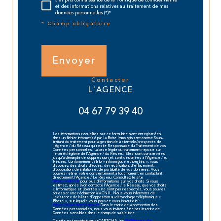
J'ai pris connaissance de la Politique de confidentialité
et des informations relatives au traitement de mes
données personnelles (*)*
* Champ obligatoire
Envoyer
contacter
L'AGENCE
04 67 79 39 40
Les informations recueillies sur ce formulaire sont enregistrées
dans un fichier informatisé par La Boite Immo agissant comme Sous-
traitant du traitement pour la gestion de la clientèle/prospects de
l'Agence / du Réseau qui reste Responsable du Traitement de vos
Données personnelles. La base légale du traitement repose sur
l'intérêt légitime de l'Agence / du Réseau. Elles sont conservées
jusqu'à demande de suppression et sont destinées à l'Agence / au
Réseau. Conformément à la loi « informatique et libertés », vous
disposez des droits d’accès, de rectification, d’effacement,
d’opposition, de limitation et de portabilité de vos données. Vous
pouvez retirer votre consentement à tout moment en contactant
directement l’Agence / Le Réseau. Consultez le site
https://cnil.fr/fr
pour plus d’informations sur vos droits. Si vous
estimez, après avoir contacté l'Agence / le Réseau, que vos droits
« Informatique et Libertés » ne sont pas respectés, vous pouvez
adresser une réclamation à la CNIL. Nous vous informons de
l’existence de la liste d'opposition au démarchage téléphonique «
Bloctel », sur laquelle vous pouvez vous inscrire ici :
https://www.bloctel.gouv.fr
. Dans le cadre de la protection des
Données personnelles, nous vous invitons à ne pas inscrire de
Données sensibles dans le champ de saisie libre.
Ce site est protégé par reCAPTCHA, les
Politiques de