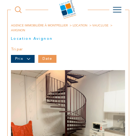
AGENCE IMMOBILIÈRE À MONTPELLIER
LOCATION
VAUCLUSE
AVIGNON
Location Avignon
Tri par
Prix
Date