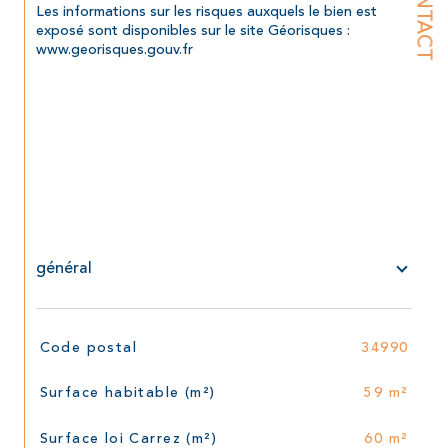
CONTACT
Les informations sur les risques auxquels le bien est 
exposé sont disponibles sur le site Géorisques : 
www.georisques.gouv.fr
général
TRAD_SIROCCO_Caracteristique
Valeurs
Code postal
34990
Surface habitable (m²)
59 m²
Surface loi Carrez (m²)
60 m²