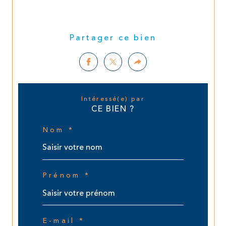
Partager ce bien
Intéressé(e) par
CE BIEN ?
Nom *
Prénom *
E-mail *