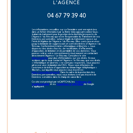
L'AGENCE
04 67 79 39 40
Les informations recueillies sur ce formulaire sont enregistrées
dans un fichier informatisé par La Boite Immo agissant comme Sous-
traitant du traitement pour la gestion de la clientèle/prospects de
l'Agence / du Réseau qui reste Responsable du Traitement de vos
Données personnelles. La base légale du traitement repose sur
l'intérêt légitime de l'Agence / du Réseau. Elles sont conservées
jusqu'à demande de suppression et sont destinées à l'Agence / au
Réseau. Conformément à la loi « informatique et libertés », vous
disposez des droits d’accès, de rectification, d’effacement,
d’opposition, de limitation et de portabilité de vos données. Vous
pouvez retirer votre consentement à tout moment en contactant
directement l’Agence / Le Réseau. Consultez le site
https://cnil.fr/fr
pour plus d’informations sur vos droits. Si vous
estimez, après avoir contacté l'Agence / le Réseau, que vos droits
« Informatique et Libertés » ne sont pas respectés, vous pouvez
adresser une réclamation à la CNIL. Nous vous informons de
l’existence de la liste d'opposition au démarchage téléphonique «
Bloctel », sur laquelle vous pouvez vous inscrire ici :
https://www.bloctel.gouv.fr
. Dans le cadre de la protection des
Données personnelles, nous vous invitons à ne pas inscrire de
Données sensibles dans le champ de saisie libre.
Ce site est protégé par reCAPTCHA, les
Politiques de
et es
de Google
Confidentialité
Conditions d'utilisation
s'appliquent.