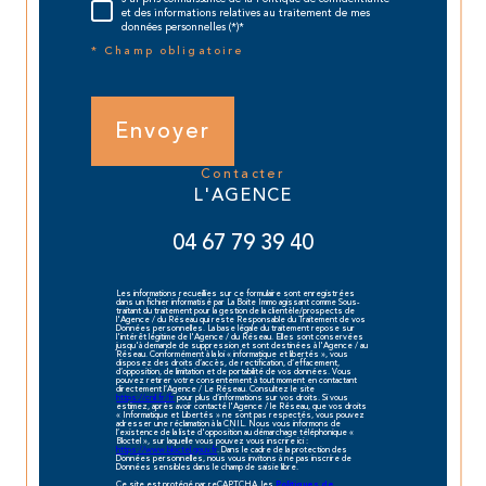
et des informations relatives au traitement de mes
données personnelles (*)*
* Champ obligatoire
Envoyer
contacter
L'AGENCE
04 67 79 39 40
Les informations recueillies sur ce formulaire sont enregistrées
dans un fichier informatisé par La Boite Immo agissant comme Sous-
traitant du traitement pour la gestion de la clientèle/prospects de
l'Agence / du Réseau qui reste Responsable du Traitement de vos
Données personnelles. La base légale du traitement repose sur
l'intérêt légitime de l'Agence / du Réseau. Elles sont conservées
jusqu'à demande de suppression et sont destinées à l'Agence / au
Réseau. Conformément à la loi « informatique et libertés », vous
disposez des droits d’accès, de rectification, d’effacement,
d’opposition, de limitation et de portabilité de vos données. Vous
pouvez retirer votre consentement à tout moment en contactant
directement l’Agence / Le Réseau. Consultez le site
https://cnil.fr/fr
pour plus d’informations sur vos droits. Si vous
estimez, après avoir contacté l'Agence / le Réseau, que vos droits
« Informatique et Libertés » ne sont pas respectés, vous pouvez
adresser une réclamation à la CNIL. Nous vous informons de
l’existence de la liste d'opposition au démarchage téléphonique «
Bloctel », sur laquelle vous pouvez vous inscrire ici :
https://www.bloctel.gouv.fr
. Dans le cadre de la protection des
Données personnelles, nous vous invitons à ne pas inscrire de
Données sensibles dans le champ de saisie libre.
Ce site est protégé par reCAPTCHA, les
Politiques de